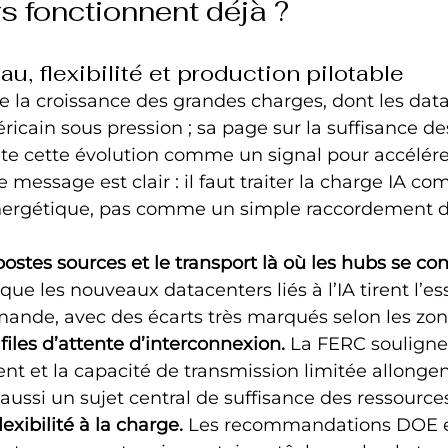
s fonctionnent déjà ?
u, flexibilité et production pilotable
 la croissance des grandes charges, dont les data
ricain sous pression ; sa page sur la suffisance de
te cette évolution comme un signal pour accélérer
e message est clair : il faut traiter la charge IA c
énergétique, pas comme un simple raccordement de
postes sources et le transport là où les hubs se co
e les nouveaux datacenters liés à l’IA tirent l’ess
ande, avec des écarts très marqués selon les zon
files d’attente d’interconnexion.
 La FERC souligne 
t et la capacité de transmission limitée allongent 
 aussi un sujet central de suffisance des ressource
exibilité à la charge.
 Les recommandations DOE e