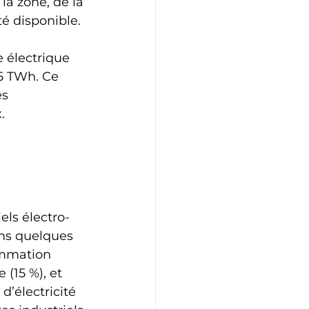
a zone, de la 
té disponible. 
 électrique 
5 TWh. Ce 
s 
.
els électro-
ans quelques 
ommation 
(15 %), et 
’électricité 