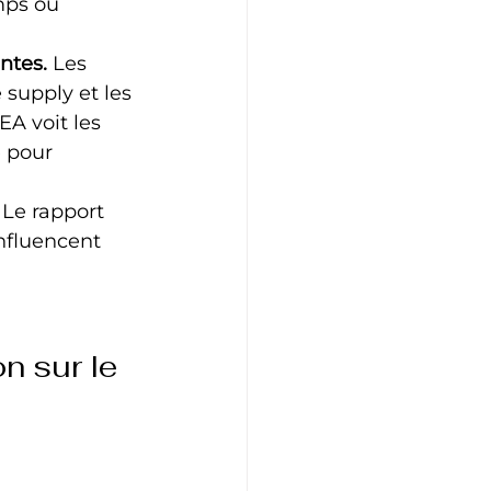
mps ou 
ntes.
 Les 
supply et les 
EA voit les 
e pour 
 Le rapport 
nfluencent 
n sur le 