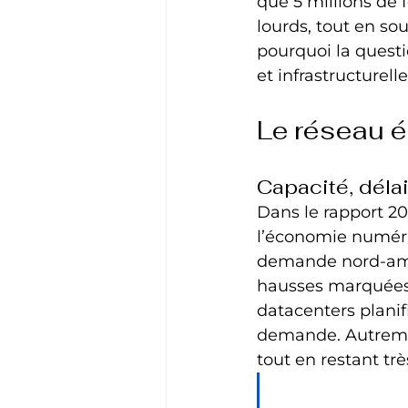
que 5 millions de 
lourds, tout en s
pourquoi la questio
et infrastructurelle.
Le réseau él
Capacité, délai,
Dans le rapport 20
l’économie numériq
demande nord-amér
hausses marquées, 
datacenters planif
demande. Autrement
tout en restant tr