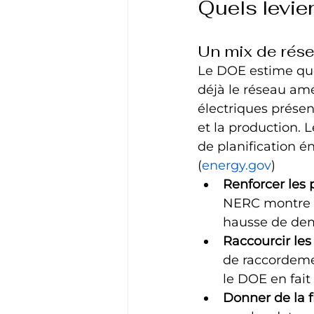
Quels levier
Un mix de résea
Le DOE estime que
déjà le réseau amé
électriques présen
et la production. L
de planification 
(
energy.gov
)
Renforcer les 
NERC montre qu
hausse de dem
Raccourcir les 
de raccordemen
le DOE en fait
Donner de la fl