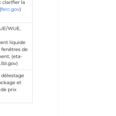
clarifier la 
(
ferc.gov
)
PUE/WUE, 
ent liquide 
s fenêtres de 
ent. (eta-
.lbl.gov)
e délestage 
tockage et 
de prix 