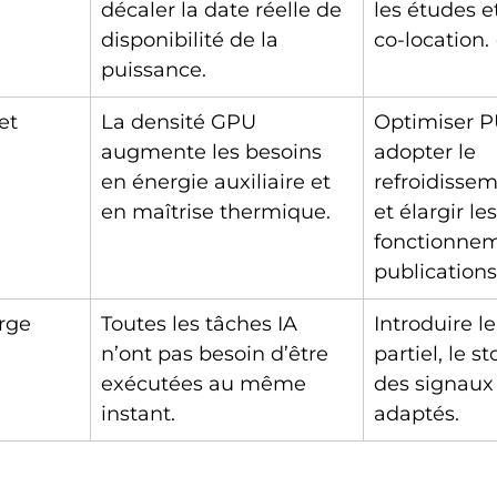
décaler la date réelle de 
les études et 
disponibilité de la 
co-location. 
puissance.
et 
La densité GPU 
Optimiser 
augmente les besoins 
adopter le 
en énergie auxiliaire et 
refroidissem
en maîtrise thermique.
et élargir le
fonctionnem
publications
arge
Toutes les tâches IA 
Introduire l
n’ont pas besoin d’être 
partiel, le s
exécutées au même 
des signaux 
instant.
adaptés.