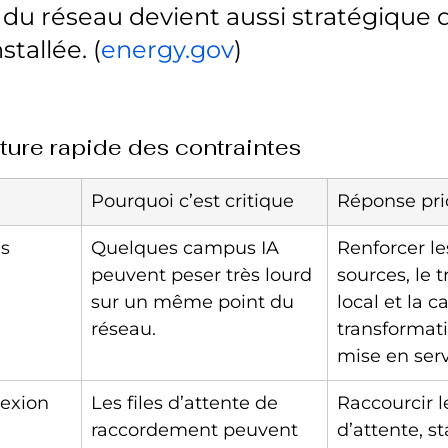
té du réseau devient aussi stratégique q
stallée. (
energy.gov
)
ture rapide des contraintes
Pourquoi c’est critique
Réponse prio
s 
Quelques campus IA 
Renforcer le
peuvent peser très lourd 
sources, le t
sur un même point du 
local et la c
réseau.
transformati
mise en serv
nexion
Les files d’attente de 
Raccourcir le
raccordement peuvent 
d’attente, s