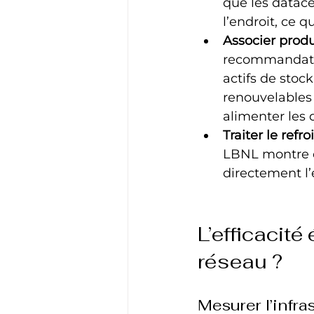
que les datace
l’endroit, ce q
Associer produ
recommandation
actifs de stock
renouvelables 
alimenter les 
Traiter le ref
LBNL montre qu
directement l’
L’efficacité
réseau ?
Mesurer l’infra