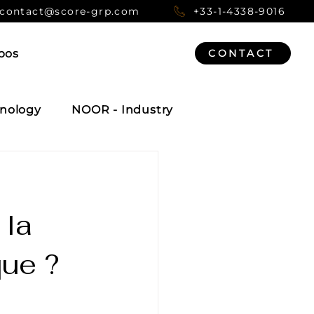
contact@score-grp.com
+33-1-4338-9016
pos
CONTACT
nology
NOOR - Industry
 la
que ?