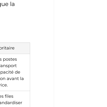
ue la 
ritaire
s postes 
ransport 
apacité de 
on avant la 
ice.
s files 
tandardiser 