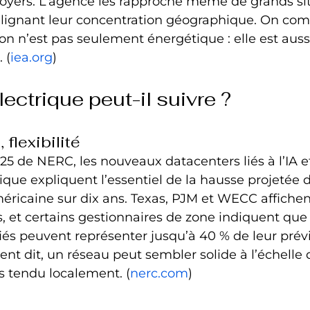
foyers. L’agence les rapproche même de grands site
oulignant leur concentration géographique. On com
n n’est pas seulement énergétique : elle est aussi 
 (
iea.org
)
ectrique peut-il suivre ?
 flexibilité
25 de NERC, les nouveaux datacenters liés à l’IA et
ue expliquent l’essentiel de la hausse projetée d
icaine sur dix ans. Texas, PJM et WECC affichen
et certains gestionnaires de zone indiquent que 
iés peuvent représenter jusqu’à 40 % de leur prévi
 dit, un réseau peut sembler solide à l’échelle 
ès tendu localement. (
nerc.com
)