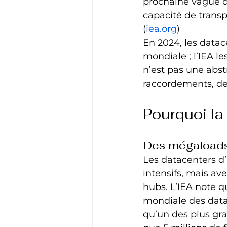
prochaine vague de
capacité de transpo
(
iea.org
)
En 2024, les datac
mondiale ; l’IEA l
n’est pas une abst
raccordements, des
Pourquoi la
Des mégaloads
Les datacenters d’
intensifs, mais ave
hubs. L’IEA note 
mondiale des datac
qu’un des plus gr