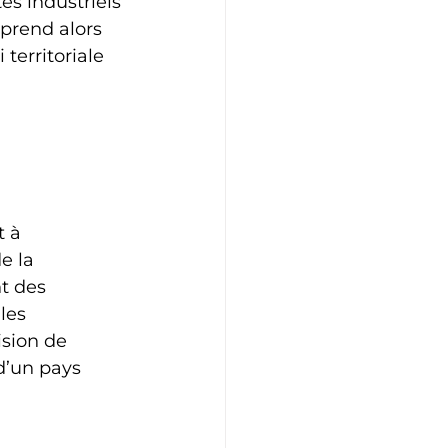
s industriels 
prend alors 
territoriale 
 à 
e la 
t des 
les 
sion de 
d’un pays 