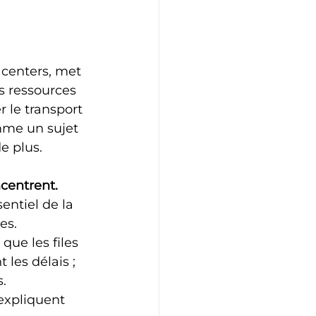
centers, met 
s ressources 
 le transport 
omme un sujet 
 plus. 
ncentrent.
entiel de la 
es.
que les files 
les délais ; 
s.
xpliquent 