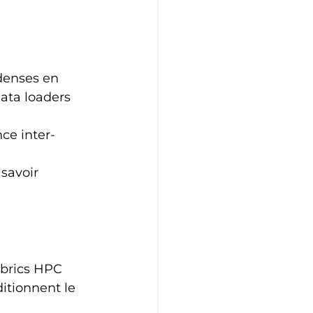
denses en 
ata loaders 
ce inter-
savoir 
abrics HPC 
itionnent le 