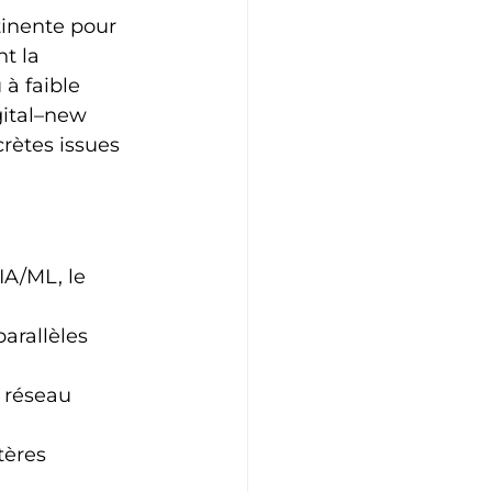
tinente pour 
t la 
à faible 
gital–new 
rètes issues 
’IA/ML, le 
arallèles 
 réseau 
tères 