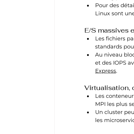
Pour des détai
Linux sont une
E/S massives e
Les fichiers p
standards pour
Au niveau blo
et des IOPS a
Express
.
Virtualisation,
Les conteneurs
MPI les plus s
Un cluster pe
les microserv