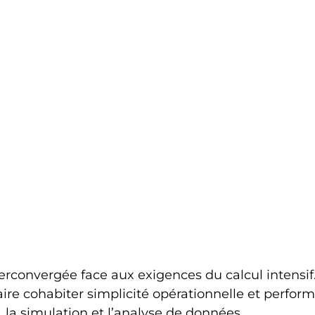
erconvergée face aux exigences du calcul intensif
re cohabiter simplicité opérationnelle et perfor
, la simulation et l’analyse de données.