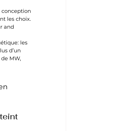
 conception 
nt les choix.
r and 
tique: les 
us d’un 
 de MW, 
en 
eint 