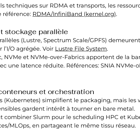
ls techniques sur RDMA et transports, les ressour
 référence: 
RDMA/InfiniBand (
kernel.org
)
.
t stockage parallèle
arallèles (Lustre, Spectrum Scale/GPFS) demeurent
 l’I/O agrégée. Voir 
Lustre File System
.
c, NVMe et NVMe-over-Fabrics apportent de la ba
vec une latence réduite. Références: SNIA NVMe-oF
 conteneurs et orchestration
 (Kubernetes) simplifient le packaging, mais les 
ensibles gardent intérêt à tourner en bare metal.
ut combiner Slurm pour le scheduling HPC et Kub
ices/MLOps, en partageant le même tissu réseau.