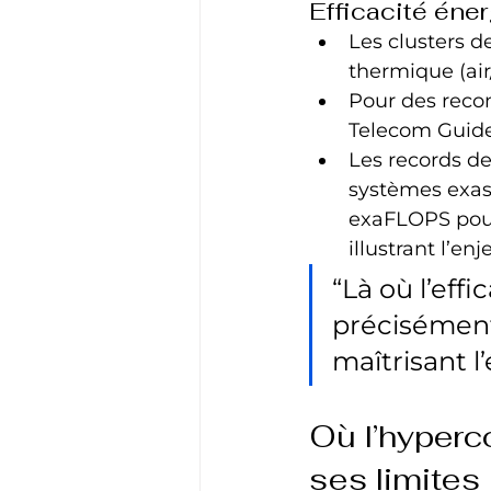
Efficacité éne
Les clusters 
thermique (air/
Pour des reco
Telecom Guide
Les records de
systèmes exas
exaFLOPS pour
illustrant l’en
“Là où l’eff
précisément 
maîtrisant l’
Où l’hyperco
ses limites