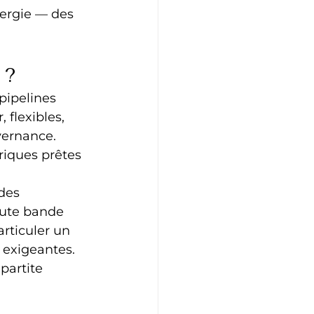
nergie — des 
 ?
pipelines 
 flexibles, 
vernance. 
riques prêtes 
des 
aute bande 
rticuler un 
 exigeantes. 
partite 