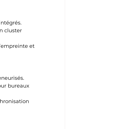
intégrés.
n cluster 
’empreinte et 
eneurisés.
our bureaux 
hronisation 