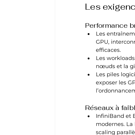
Les exigenc
Performance br
Les entraînem
GPU, interconn
efficaces.
Les workloads 
nœuds et la gi
Les piles logi
exposer les GP
l’ordonnancem
Réseaux à faibl
InfiniBand et 
modernes. La l
scaling parallè