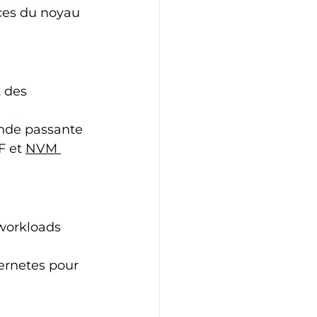
ces du noyau 
 des 
nde passante 
 et 
NVM 
workloads 
ernetes pour 