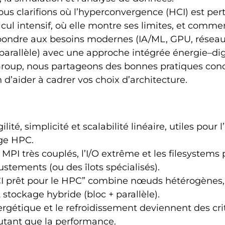
nous clarifions où l’hyperconvergence (HCI) est per
cul intensif, où elle montre ses limites, et commen
pondre aux besoins modernes (IA/ML, GPU, réseau 
parallèle) avec une approche intégrée énergie–di
Group, nous partageons des bonnes pratiques conc
n d’aider à cadrer vos choix d’architecture.
lité, simplicité et scalabilité linéaire, utiles pour l
ge HPC.
MPI très couplés, l’I/O extrême et les filesystems p
ustements (ou des îlots spécialisés).
I prêt pour le HPC” combine nœuds hétérogènes,
 stockage hybride (bloc + parallèle).
nergétique et le refroidissement deviennent des cri
utant que la performance.