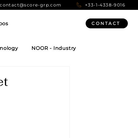
contact@score-grp.com
+33-1-4338-9016
pos
CONTACT
nology
NOOR - Industry
et