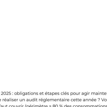
2025 : obligations et étapes clés pour agir mainte
e réaliser un audit réglementaire cette année ? Voi
 faut couvrir (périmètre ≥ 80 % des consommations)