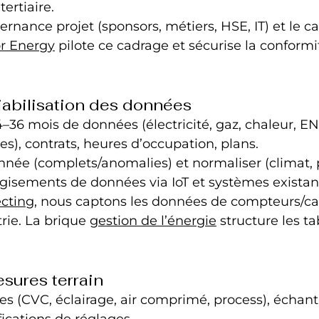
tertiaire.
ernance projet (sponsors, métiers, HSE, IT) et le ca
r Energy
 pilote ce cadrage et sécurise la conformi
fiabilisation des données
36 mois de données (électricité, gaz, chaleur, EN
), contrats, heures d’occupation, plans.
onnée (complets/anomalies) et normaliser (climat, 
gisements de données via IoT et systèmes existan
cting
, nous captons les données de compteurs/ca
rie. La brique 
gestion de l’énergie
 structure les t
esures terrain
tes (CVC, éclairage, air comprimé, process), échan
ifications de réglages.