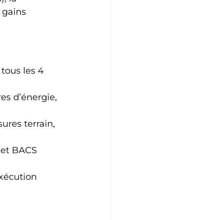
 gains 
tous les 4 
s d’énergie, 
ures terrain, 
 et BACS 
exécution 