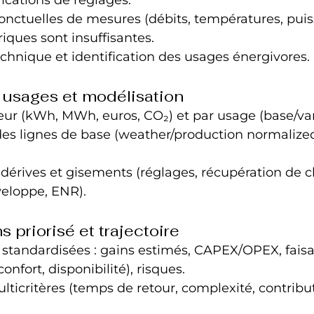
ctuelles de mesures (débits, températures, puissa
iques sont insuffisantes.
hnique et identification des usages énergivores.
 usages et modélisation
eur (kWh, MWh, euros, CO₂) et par usage (base/var
des lignes de base (weather/production normalized
dérives et gisements (réglages, récupération de c
veloppe, ENR).
s priorisé et trajectoire
 standardisées : gains estimés, CAPEX/OPEX, faisab
onfort, disponibilité), risques.
ulticritères (temps de retour, complexité, contribu