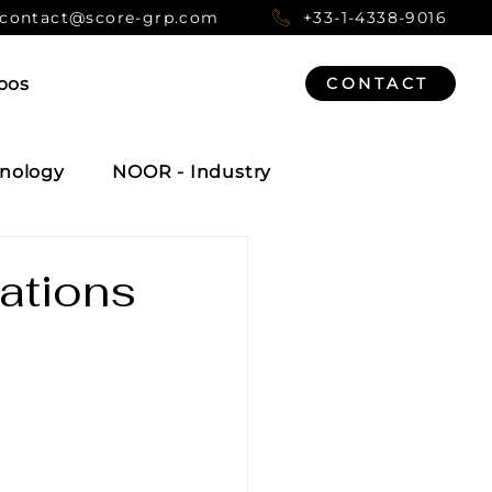
contact@score-grp.com
+33-1-4338-9016
pos
CONTACT
nology
NOOR - Industry
gations