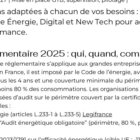
ns adaptées à chacun de vos besoins :
e Énergie, Digital et New Tech pour a
rmance.
mentaire 2025 : qui, quand, co
ue réglementaire s’applique aux grandes entrepri
n France, il est imposé par le Code de l’énergie, a
us les 4 ans et une couverture minimale du périm
oins 80 % des consommations. Les organisations c
ées d’audit sur le périmètre couvert par la certific
es :
ie (articles L.233‑1 à L.233‑5) 
Legifrance
udit énergétique obligatoire” (périmètre, 80 %, p
2023/1791 sur l’efficacité énergétique (cible UE : -1