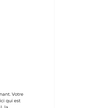
nant. Votre 
ci qui est 
, la 