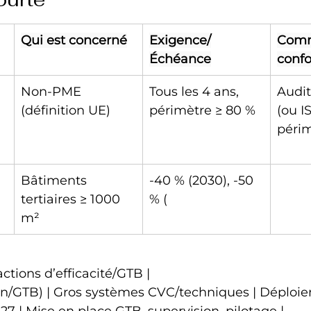
Qui est concerné
Exigence/
Comm
Échéance
conf
Non‑PME 
Tous les 4 ans, 
Audit
(définition UE)
périmètre ≥ 80 %
(ou I
périm
Bâtiments 
-40 % (2030), -50 
tertiaires ≥ 1000 
% (
m²
 actions d’efficacité/GTB |
n/GTB) | Gros systèmes CVC/techniques | Déploi
27 | Mise en place GTB, supervision, pilotage |