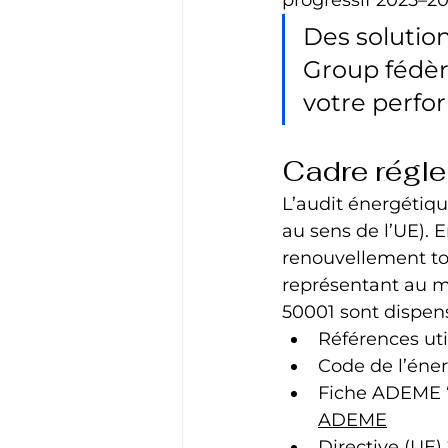
Des solutio
Group fédèr
votre perfo
Cadre régle
L’audit énergétiq
au sens de l’UE). E
renouvellement to
représentant au m
50001 sont dispens
Références util
Code de l’énerg
Fiche ADEME “A
ADEME
Directive (UE) 