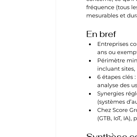
fréquence (tous le
mesurables et dur
En bref
Entreprises co
ans ou exempti
Périmètre min
incluant sites
6 étapes clés :
analyse des usa
Synergies régl
(systèmes d’au
Chez Score Gro
(GTB, IoT, IA)
Synthèse c