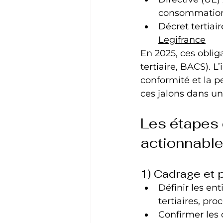
consommation f
Décret tertiai
Legifrance
En 2025, ces oblig
tertiaire, BACS). L
conformité et la p
ces jalons dans un
Les étapes c
actionnable
1) Cadrage et p
Définir les e
tertiaires, pro
Confirmer les 