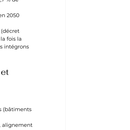
 en 2050 
 (décret 
a fois la 
s intégrons 
et 
s (bâtiments 
e, alignement 