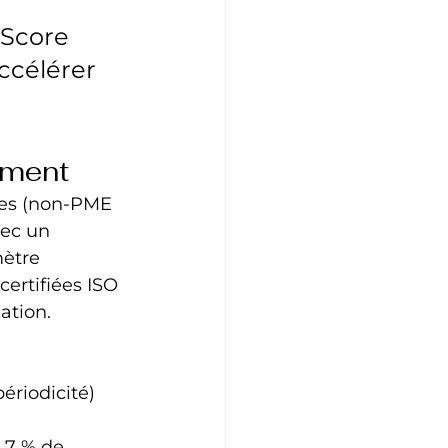
 Score 
ccélérer 
mment
ses (non‑PME 
vec un 
ètre 
ertifiées ISO 
ation.
ériodicité) 
1,7 % de 