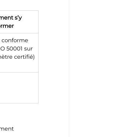
ent s’y 
ormer
 conforme 
SO 50001 sur 
ètre certifié)
ement 