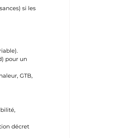
nces) si les 
iable).
) pour un 
haleur, GTB, 
ilité, 
tion décret 