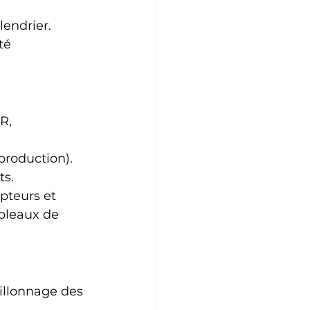
lendrier.
té 
R, 
production).
ts.
pteurs et 
ableaux de 
tillonnage des 