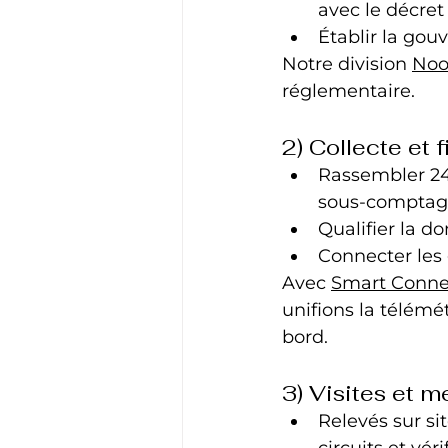
avec le décret 
Établir la gouv
Notre division 
Noo
réglementaire.
2) Collecte et 
Rassembler 24–
sous‑comptages
Qualifier la d
Connecter les 
Avec 
Smart Conne
unifions la télémét
bord.
3) Visites et m
Relevés sur si
circuits et vér