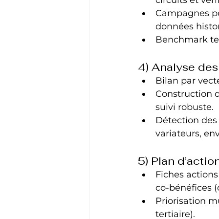
Campagnes pon
données histor
Benchmark tec
4) Analyse des
Bilan par vect
Construction 
suivi robuste.
Détection des 
variateurs, en
5) Plan d’action
Fiches actions
co‑bénéfices (c
Priorisation m
tertiaire).