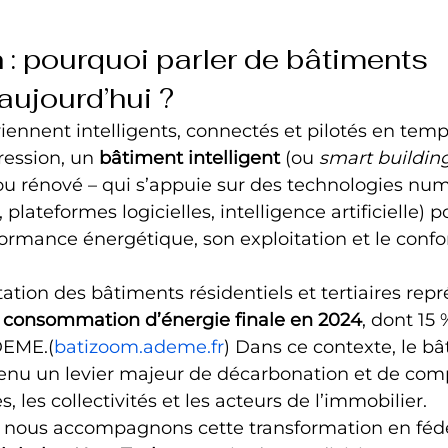
 : pourquoi parler de bâtiments 
 aujourd’hui ?
ennent intelligents, connectés et pilotés en temps
ression, un 
bâtiment intelligent
 (ou 
smart buildin
u rénové – qui s’appuie sur des technologies num
 plateformes logicielles, intelligence artificielle) 
ormance énergétique, son exploitation et le confor
tation des bâtiments résidentiels et tertiaires rep
a consommation d’énergie finale en 2024
, dont 15 
ADEME.(
batizoom.ademe.fr
) Dans ce contexte, le b
venu un levier majeur de décarbonation et de comp
s, les collectivités et les acteurs de l’immobilier.
, nous accompagnons cette transformation en fédé