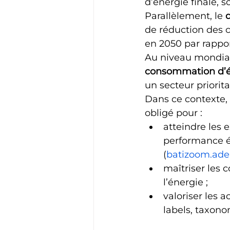
d’énergie finale, 
Parallèlement, le 
d
de réduction des
en 2050 par rappor
Au niveau mondial
consommation d’é
un secteur priorita
Dans ce contexte, 
obligé pour :
atteindre les 
performance én
(
batizoom.ade
maîtriser les c
l’énergie ;
valoriser les 
labels, taxon