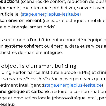
s actions
 (scénarios de confort, réduction de puis
ipements, maintenance prédictive), souvent avec 
tificielle ;(
stage.energieplus-lesite.be
)
c son environnement
 (réseaux électriques, mobilité
ale d’énergie, smart grids).
 pas seulement d’un bâtiment « connecté » équipé 
un 
système cohérent
 où énergie, data et services 
chestrés de manière intégrée.
 objectifs d’un smart building
lding Performance Institute Europe (BPIE) et d’init
e 
smart readiness indicator
 convergent vers quatr
âtiment intelligent :(
stage.energieplus-lesite.be
)
nergétique et carbone
 : réduire la consommation
ge et production locale (photovoltaïque, etc.), part
 réseaux.