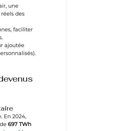
air, une 
réels des 
nes, faciliter 
s.
r ajoutée 
ersonnalisés).
 devenus 
taire
. En 2024, 
 de 
697 TWh