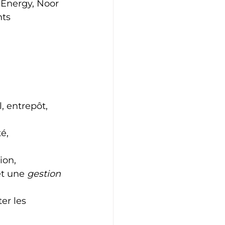
 Energy, Noor 
ts 
, entrepôt, 
é, 
ion, 
et une 
gestion 
er les 