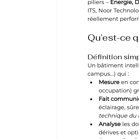
piliers – 
Énergie, D
ITS, Noor Technolo
réellement perfor
Qu’est-ce qu
Définition simp
Un bâtiment intell
campus…) qui :
Mesure
 en con
occupation) g
Fait communi
éclairage, sûr
technique du 
Analyse
 les d
dérives et opti