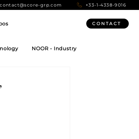
contact@score-grp.com
+33-1-4338-9016
pos
CONTACT
nology
NOOR - Industry
,