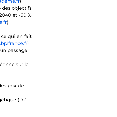
ademe.fr
) 
e des objectifs 
 2040 et -60 % 
.fr
)
ce qui en fait 
bpifrance.fr
) 
 un passage 
éenne sur la 
des prix de 
gétique (DPE, 