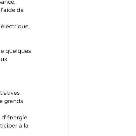
sance, 
l’aide de 
 électrique, 
de quelques 
aux 
iatives 
e grands 
 d’énergie, 
iciper à la 