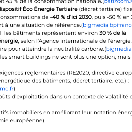
soit 43 % de la consommation nationale.(
batizoom.
ispositif Éco Énergie Tertiaire
 (décret tertiaire) fix
 consommations de 
-40 % d’ici 2030
, puis -50 % en
t à une situation de référence.(
bigmedia.bpifrance
, les bâtiments représentent environ 
30 % de la 
nergie
, selon l’Agence internationale de l’énergie, 
ire pour atteindre la neutralité carbone.(
bigmedia.
les smart buildings ne sont plus une option, mais
exigences réglementaires (RE2020, directive europ
ergétique des bâtiments, décret tertiaire, etc.) ;
me.fr
)
oûts d’exploitation dans un contexte de volatilité 
actifs immobiliers en améliorant leur notation éner
omie européenne).