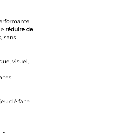
erformante, 
e 
réduire de 
, sans 
ue, visuel, 
paces 
eu clé face 