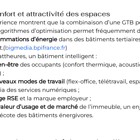
fort et attractivité des espaces
érience montrent que la combinaison d’une GTB p
algorithmes d’optimisation permet fréquemment d
sommations d’énergie
 dans des bâtiments tertiaires
.(
bigmedia.bpifrance.fr
)
ttheures, un bâtiment intelligent :
en-être
 des occupants (confort thermique, acoustiq
 ;
uveaux modes de travail
 (flex-office, télétravail, es
 via des services numériques ;
age RSE
 et la marque employeur ;
aleur d’usage et de marché
 de l’immeuble, un enj
décote des bâtiments énergivores.