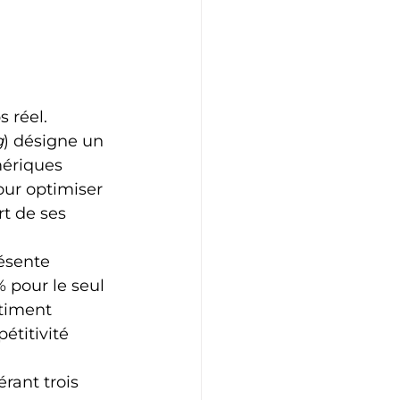
 réel.
g
) désigne un 
ériques 
pour optimiser 
t de ses 
résente 
% pour le seul 
âtiment 
étitivité 
rant trois 