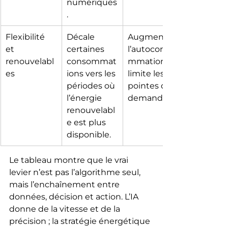
numériques
.
Flexibilité 
Décale 
Augmente 
et 
certaines 
l’autoconso
renouvelabl
consommat
mmation et 
es
ions vers les 
limite les 
périodes où 
pointes de 
l’énergie 
demande.
renouvelabl
e est plus 
disponible.
Le tableau montre que le vrai 
levier n’est pas l’algorithme seul, 
mais l’enchaînement entre 
données, décision et action. L’IA 
donne de la vitesse et de la 
précision ; la stratégie énergétique 