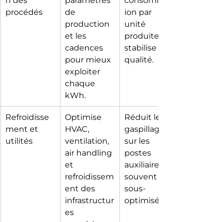
n des 
paramètres 
consommat
procédés
de 
ion par 
production 
unité 
et les 
produite et 
cadences 
stabilise la 
pour mieux 
qualité.
exploiter 
chaque 
kWh.
Refroidisse
Optimise 
Réduit les 
ment et 
HVAC, 
gaspillages 
utilités
ventilation, 
sur les 
air handling 
postes 
et 
auxiliaires 
refroidissem
souvent 
ent des 
sous-
infrastructur
optimisés.
es 