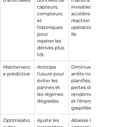
d’anomalies
données de 
mations 
capteurs, 
invisibles et 
compteurs 
accélère la 
et 
réaction 
historiques 
opérationne
pour 
lle.
repérer les 
dérives plus 
tôt.
Maintenanc
Anticipe 
Diminue les 
e prédictive
l’usure pour 
arrêts non 
éviter les 
planifiés, les 
pannes et 
pertes de 
les régimes 
rendement 
dégradés.
et l’énergie 
gaspillée.
Optimisatio
Ajuste les 
Abaisse la 