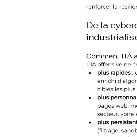
renforcer la résili
De la cyberc
industrialis
Comment l’IA a
L’IA offensive ne 
plus rapides
 :
enrichi d’algo
cibles les plus
plus personna
pages web, mes
secteur, voire 
plus persistan
(filtrage, san