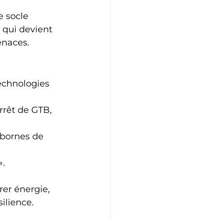
e socle 
, qui devient 
enaces.
echnologies 
rrêt de GTB, 
 bornes de 
».
érer énergie, 
ilience.