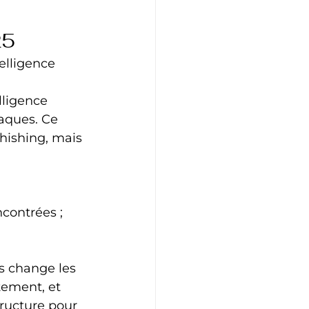
25
elligence 
lligence 
taques. Ce 
hishing, mais 
contrées ;
s change les 
tement, et 
structure pour 