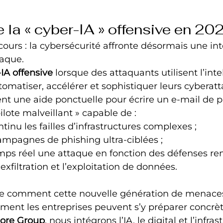
la « cyber-IA » offensive en 20
cours : la cybersécurité affronte désormais une int
taque.
IA offensive
 lorsque des attaquants utilisent l’inte
utomatiser, accélérer et sophistiquer leurs cyberat
nt une aide ponctuelle pour écrire un e‑mail de p
ilote malveillant » capable de :
tinu les failles d’infrastructures complexes ;
ampagnes de phishing ultra-ciblées ;
mps réel une attaque en fonction des défenses ren
l’exfiltration et l’exploitation de données.
que comment cette nouvelle génération de menace
ment les entreprises peuvent s’y préparer concrè
ore Group
, nous intégrons l’IA, le digital et l’infra