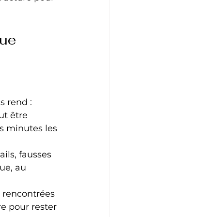
que 
s rend :
ut être 
s minutes les 
ils, fausses 
ue, au 
 rencontrées 
e pour rester 