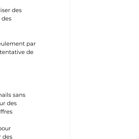
iser des 
 des 
seulement par 
tentative de 
ails sans 
ur des 
ffres 
pour 
 des 