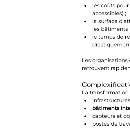
les coûts pour
accessibles) ;
la surface d’at
les bâtiments i
le temps de ré
drastiquement
Les organisations 
retrouvent rapide
Complexificati
La transformation
infrastructures
bâtiments inte
capteurs et ob
postes de trava