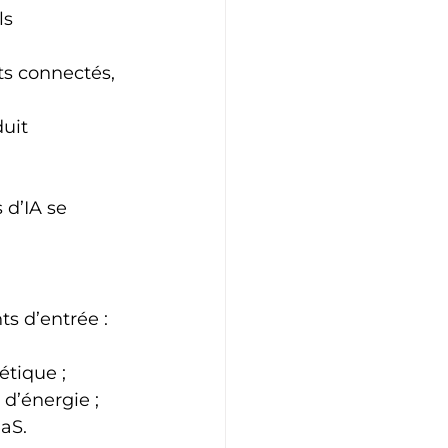
ls 
ets connectés, 
uit 
 d’IA se 
s d’entrée :
étique ;
 d’énergie ;
aaS.