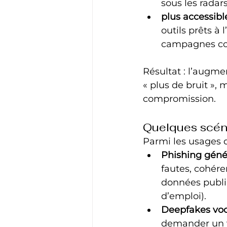
sous les radars
plus accessibl
outils prêts à
campagnes co
Résultat : l’augme
« plus de bruit », 
compromission.
Quelques scéna
Parmi les usages 
Phishing génér
fautes, cohére
données publiq
d’emploi).
Deepfakes voc
demander un v