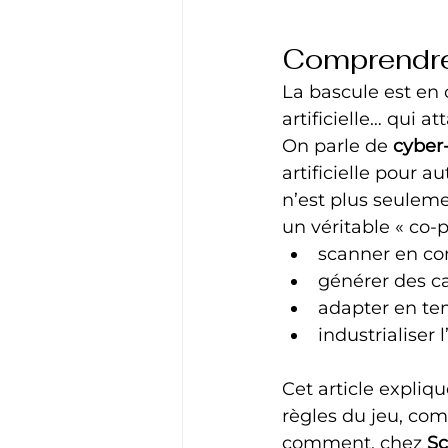
Comprendre 
La bascule est en 
artificielle… qui at
On parle de 
cyber-
artificielle pour a
n’est plus seuleme
un véritable « co-p
scanner en con
générer des c
adapter en te
industrialiser 
Cet article expli
règles du jeu, com
comment, chez 
Sc