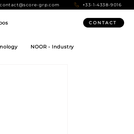
contact@score-grp.com
+33-1-4338-9016
pos
CONTACT
nology
NOOR - Industry