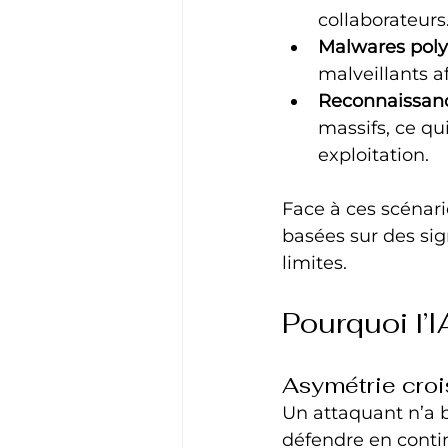
collaborateurs
Malwares pol
malveillants a
Reconnaissan
massifs, ce qu
exploitation.
Face à ces scénari
basées sur des sig
limites.
Pourquoi l’I
Asymétrie croi
Un attaquant n’a be
défendre en continu