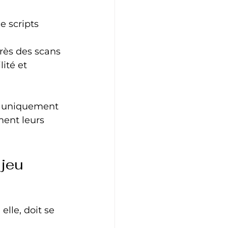
e scripts 
après des scans 
ité et 
s, uniquement 
ment leurs 
 jeu
lle, doit se 