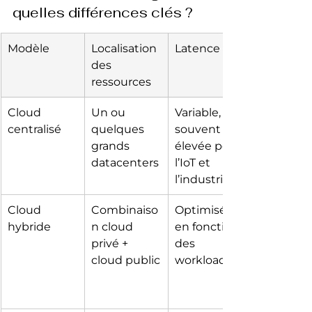
quelles différences clés ?
Modèle
Localisation 
Latence
des 
ressources
Cloud 
Un ou 
Variable, 
centralisé
quelques 
souvent 
grands 
élevée pour 
datacenters
l’IoT et 
l’industrie
Cloud 
Combinaiso
Optimisée 
hybride
n cloud 
en fonction 
privé + 
des 
cloud public
workloads