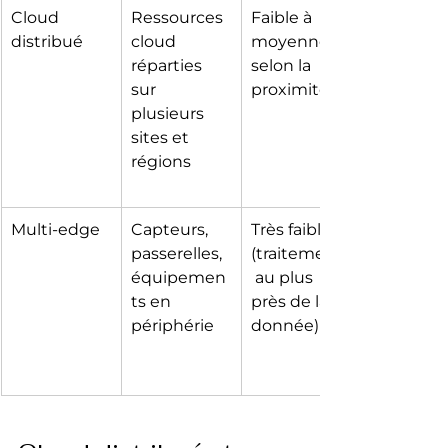
Cloud 
Ressources 
Faible à 
distribué
cloud 
moyenne, 
réparties 
selon la 
sur 
proximité
plusieurs 
sites et 
régions
Multi‑edge
Capteurs, 
Très faible 
passerelles, 
(traitements
équipemen
 au plus 
ts en 
près de la 
périphérie
donnée)