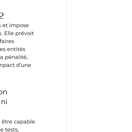
2
s et impose 
 Elle prévoit 
aires 
es entités 
a pénalité, 
’impact d’une 
on 
ni 
t être capable 
 tests, 