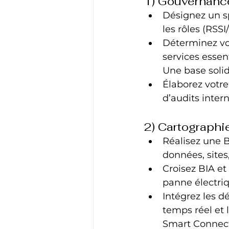
1) Gouvernance
Désignez un sp
les rôles (RSS
Déterminez vot
services essen
Une base solide
Élaborez votre
d’audits intern
2) Cartographi
Réalisez une B
données, sites,
Croisez BIA et
panne électriq
Intégrez les d
temps réel et
Smart Connect