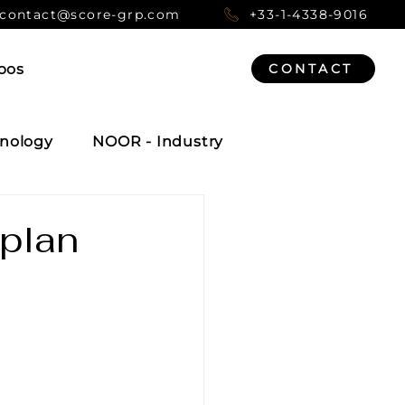
contact@score-grp.com
+33-1-4338-9016
pos
CONTACT
nology
NOOR - Industry
 plan