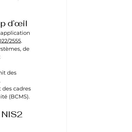
p d’œil
application 
022/2555
.
ystèmes, de 
 
it des 
.
t des cadres 
uité (BCMS).
t NIS2