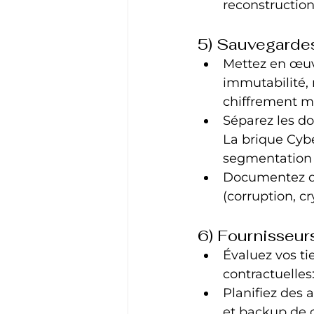
reconstruction
5) Sauvegardes
Mettez en œuvr
immutabilité, 
chiffrement ma
Séparez les do
La brique Cybe
segmentation a
Documentez des
(corruption, c
6) Fournisseur
Évaluez vos ti
contractuelles:
Planifiez des a
et backup de c