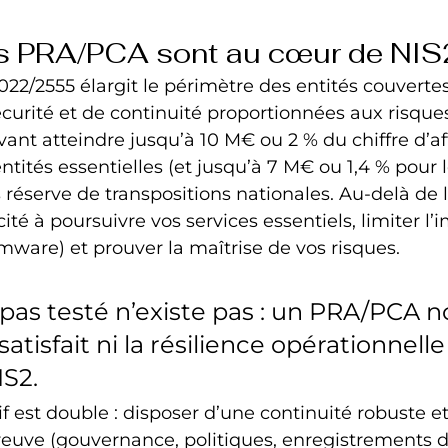
es PRA/PCA sont au cœur de NIS
2022/2555 élargit le périmètre des entités couverte
urité et de continuité proportionnées aux risques.
ant atteindre jusqu’à 10 M€ ou 2 % du chiffre d’aff
tités essentielles (et jusqu’à 7 M€ ou 1,4 % pour l
 réserve de transpositions nationales. Au-delà de l
cité à poursuivre vos services essentiels, limiter l
mware) et prouver la maîtrise de vos risques.
 pas testé n’existe pas : un PRA/PCA n
tisfait ni la résilience opérationnelle 
IS2.
if est double : disposer d’une continuité robuste e
reuve (gouvernance, politiques, enregistrements de