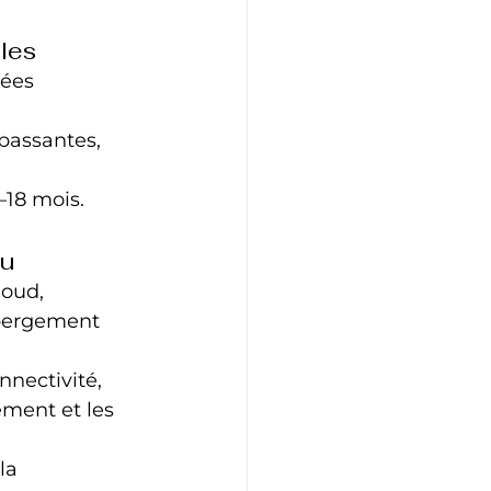
les
ées 
 passantes, 
–18 mois.
au
loud, 
ébergement 
nnectivité, 
ement et les 
la 