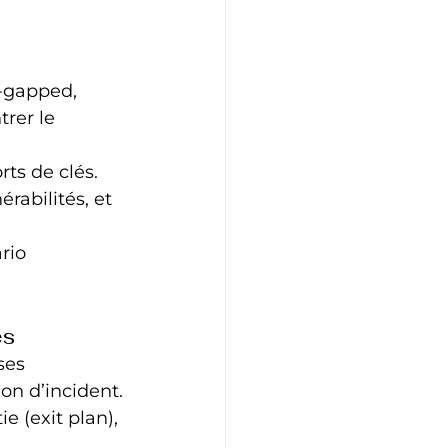
-gapped, 
rer le 
ts de clés. 
rabilités, et 
rio 
es
ses 
ion d’incident.
e (exit plan), 