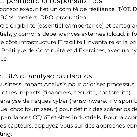
, périmètre et responsabilités
onsor exécutif et un comité de résilience IT/OT.
I/BCM, métiers, DPO, production).
re éligibilité (essentielle/importance) et cartogra
tiels, y compris dépendances externes (cloud, info
 côté infrastructure IT facilite l’inventaire et la pri
 Politique de Continuité et d’Exercices, avec un c
es.
e, BIA et analyse de risques
usiness Impact Analysis pour prioriser processus, 
 et les impacts (financiers, sécurité, conformité).
 analyse de risques cyber (ransomware, indisponibi
ue, choc fournisseur) pour définir des scénarios d
épendances OT/IoT et sites industriels. Pour la conn
 les capteurs, appuyez-vous sur des approches épr
ing.