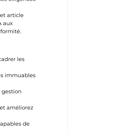
t article 
A aux 
formité.
adrer les 
des immuables 
 gestion 
et améliorez 
capables de 