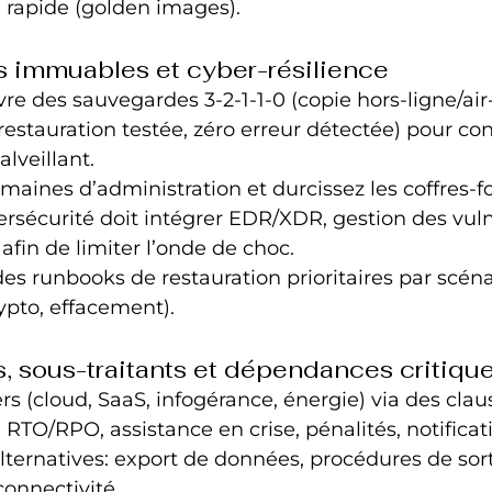
 rapide (golden images).
 immuables et cyber-résilience
e des sauvegardes 3-2-1-1-0 (copie hors-ligne/air
restauration testée, zéro erreur détectée) pour cont
lveillant.
maines d’administration et durcissez les coffres-for
rsécurité doit intégrer EDR/XDR, gestion des vulné
fin de limiter l’onde de choc.
 runbooks de restauration prioritaires par scéna
rypto, effacement).
s, sous-traitants et dépendances critiqu
ers (cloud, SaaS, infogérance, énergie) via des clau
 RTO/RPO, assistance en crise, pénalités, notificat
lternatives: export de données, procédures de sorti
onnectivité.