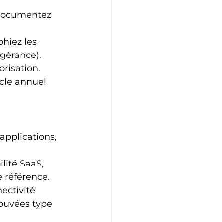
 Documentez 
phiez les 
gérance). 
orisation.
ycle annuel 
applications, 
lité SaaS, 
e référence.
ectivité 
ouvées type 