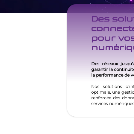
Des solut
connecté
pour vos
numériq
Des réseaux jusqu'
garantir la continuité
la performance de vo
Nos solutions d'in
optimale, une gestio
renforcée des donné
services numérique