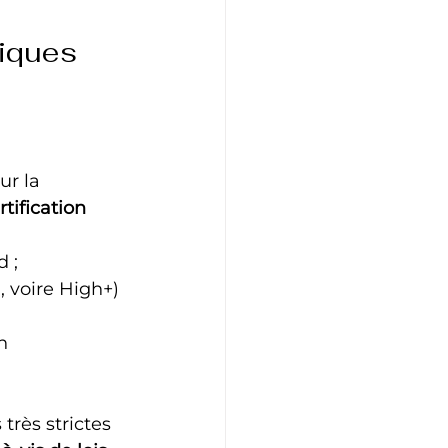
riques 
r la 
ification 
d ;
, voire High+) 
n 
très strictes 