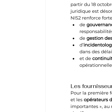
partir du 18 octobr
juridique est déso
NIS2 renforce fort
de 
gouvernanc
responsabilités
de 
gestion des
d’
incidentolog
dans des délais
et de 
continuit
opérationnelle
Les fournisseu
Pour la première fo
et les 
opérateurs 
importantes », au 