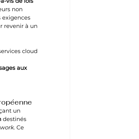
-vis de lois 
eurs non 
 exigences 
r revenir à un 
services cloud 
usages aux 
uropéenne
çant un 
n
 destinés 
ework
. Ce 