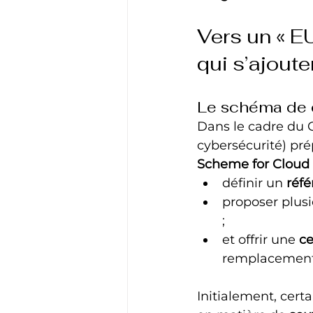
Vers un « EU
qui s’ajout
Le schéma de 
Dans le cadre du 
cybersécurité) pr
Scheme for Cloud 
définir un 
réf
proposer plusi
;
et offrir une 
ce
remplacement 
Initialement, certa