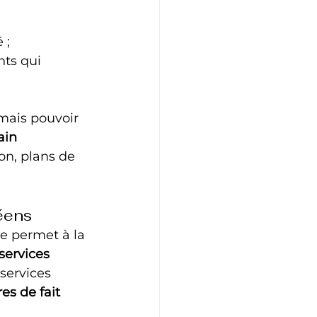
 ;
nts qui 
rmais pouvoir 
ain 
ion, plans de 
éens
ve permet à la 
services 
services 
res de fait 