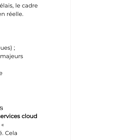
lais, le cadre 
n réelle.
ues) ;
s majeurs 
e 
s
services cloud
 « 
. Cela 