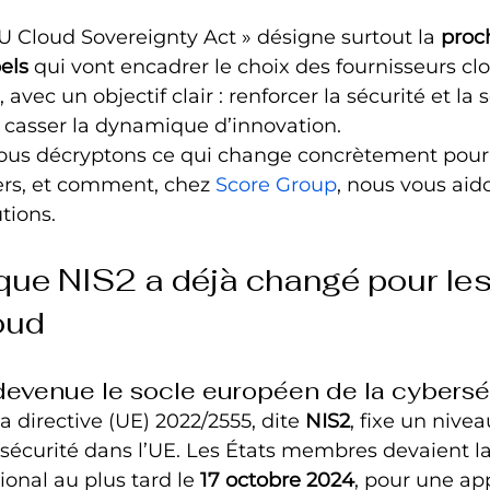
U Cloud Sovereignty Act » désigne surtout la 
proc
els
 qui vont encadrer le choix des fournisseurs cl
avec un objectif clair : renforcer la sécurité et la
 casser la dynamique d’innovation.
nous décryptons ce qui change concrètement pour l
ers, et comment, chez 
Score Group
, nous vous aid
tions.
 que NIS2 a déjà changé pour les
oud
devenue le socle européen de la cybersé
 directive (UE) 2022/2555, dite 
NIS2
, fixe un nivea
curité dans l’UE. Les États membres devaient la
ional au plus tard le 
17 octobre 2024
, pour une app