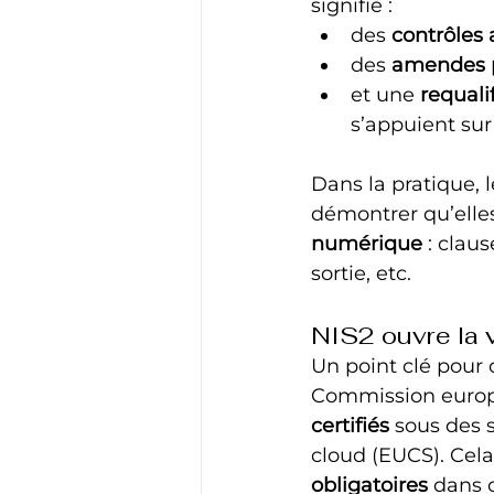
signifie :
des 
contrôles 
des 
amendes p
et une 
requali
s’appuient sur
Dans la pratique, 
démontrer qu’elles
numérique
 : clau
sortie, etc.
NIS2 ouvre la 
Un point clé pour 
Commission europ
certifiés
 sous des 
cloud (EUCS). Cela
obligatoires
 dans 