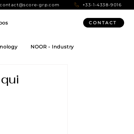
contact@score-grp.com
+33-1-4338-9016
pos
CONTACT
nology
NOOR - Industry
 qui