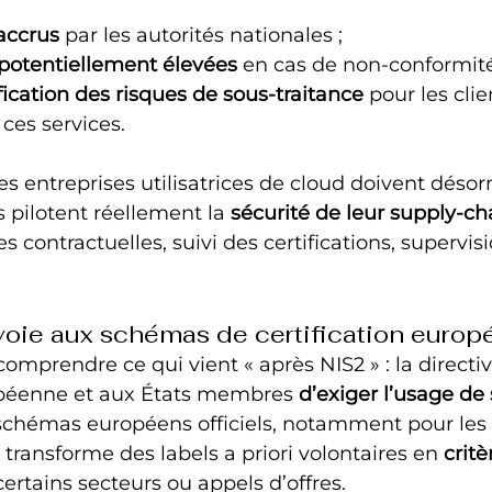
accrus
 par les autorités nationales ;
otentiellement élevées
 en cas de non-conformité
fication des risques de sous-traitance
 pour les clie
 ces services.
les entreprises utilisatrices de cloud doivent déso
 pilotent réellement la 
sécurité de leur supply-ch
ses contractuelles, suivi des certifications, supervis
voie aux schémas de certification europ
comprendre ce qui vient « après NIS2 » : la directi
éenne et aux États membres 
d’exiger l’usage de 
schémas européens officiels, notamment pour les 
 transforme des labels a priori volontaires en 
critè
certains secteurs ou appels d’offres.