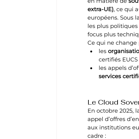
en matière de 
sou
extra‑UE)
, ce qui 
européens. Sous l
les plus politiques
focus plus techniqu
Ce qui ne change p
les 
organisati
certifiés EUCS 
les appels d’o
services certif
Le Cloud Sove
En octobre 2025, 
appel d’offres d’en
aux institutions e
cadre :