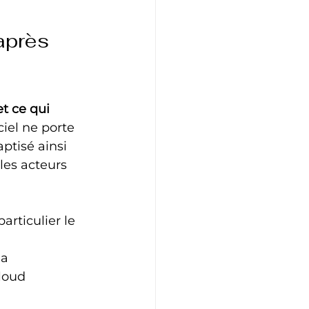
après 
t ce qui 
iel ne porte 
ptisé ainsi 
 les acteurs 
particulier le 
la 
loud 