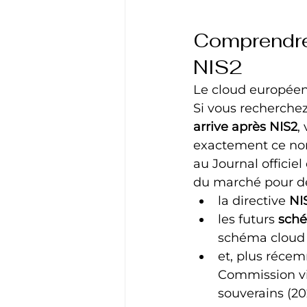
Comprendre 
NIS2
Le cloud européen
Si vous recherchez
arrive après NIS2
,
exactement ce nom.
au Journal officiel
du marché pour d
la directive 
NI
les futurs 
sché
schéma cloud 
et, plus récem
Commission via
souverains (20