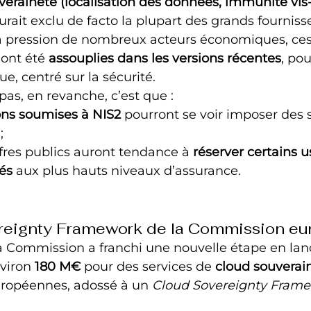
veraineté (localisation des données, immunité vis-à
aurait exclu de facto la plupart des grands fourniss
a pression de nombreux acteurs économiques, ces
 ont été 
assouplies dans les versions récentes
, pou
e, centré sur la sécurité.
as, en revanche, c’est que :
ons soumises à NIS2
 pourront se voir imposer des 
;
ffres publics auront tendance à 
réserver certains 
iés
 aux plus hauts niveaux d’assurance.
reignty Framework de la Commission e
la Commission a franchi une nouvelle étape en lan
viron 
180 M€
 pour des services de 
cloud souverai
uropéennes, adossé à un 
Cloud Sovereignty Fram