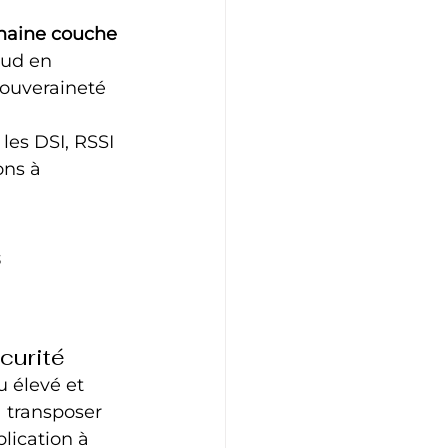
haine couche 
oud en 
 souveraineté 
es DSI, RSSI 
ons à 
 
curité
u élevé et 
 transposer 
lication à 