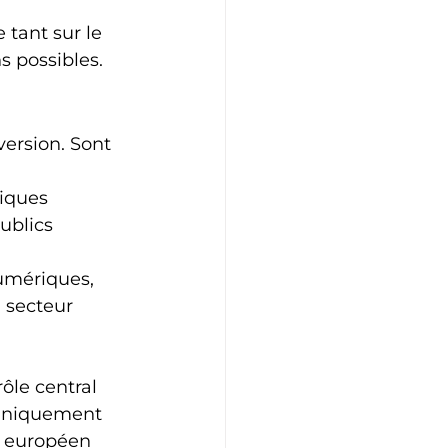
 tant sur le 
s possibles.
ersion. Sont 
tiques 
ublics 
numériques, 
 secteur 
ôle central 
s uniquement 
e européen 