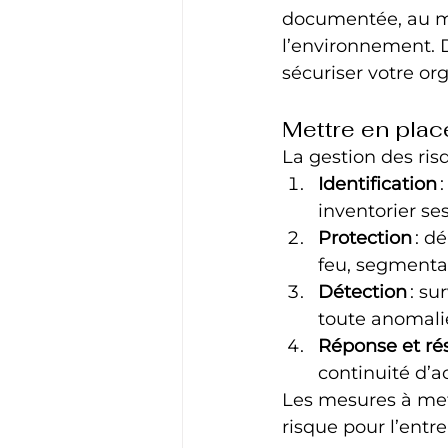
documentée, au mêm
l’environnement. D
sécuriser votre or
Mettre en plac
La gestion des ris
Identification
 
inventorier s
Protection
 : d
feu, segmentat
Détection
 : s
toute anomali
Réponse et rés
continuité d’a
Les mesures à met
risque pour l’entre