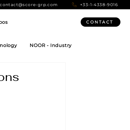
contact@score-grp.com
+33-1-4338-9016
pos
CONTACT
nology
NOOR - Industry
ions