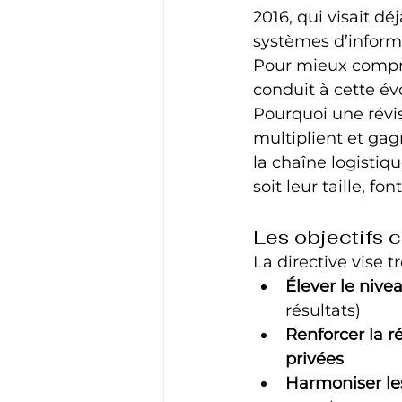
2016, qui visait d
systèmes d’inform
Pour mieux compre
conduit à cette év
Pourquoi une révi
multiplient et ga
la chaîne logistiq
soit leur taille, f
Les objectifs 
La directive vise tr
Élever le nive
résultats)
Renforcer la 
privées
Harmoniser le