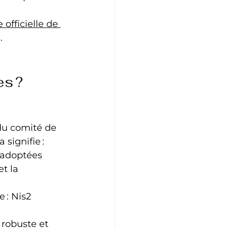
 officielle de 
.
es ?
du comité de 
 signifie :
é adoptées
t la 
: Nis2 
robuste et 