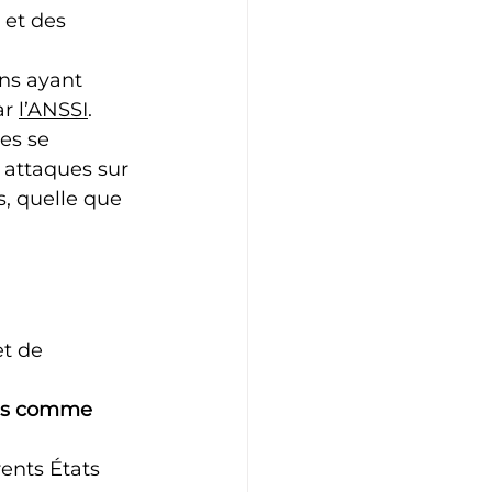
 et des 
ns ayant 
r 
l’ANSSI
.
es se 
 attaques sur 
s, quelle que 
t de 
ues comme 
rents États 