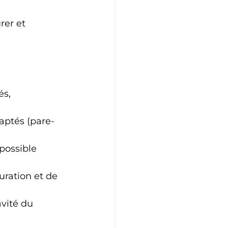
 
rer et 
és, 
daptés (pare-
 possible 
uration et de 
vité du 