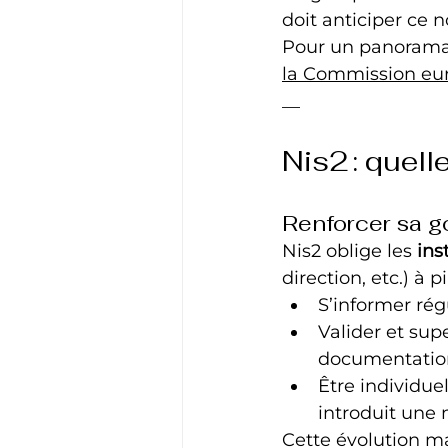
doit anticiper ce n
Pour un panorama d
la Commission eu
__
Nis2 : quell
Renforcer sa g
Nis2 oblige les 
ins
direction, etc.) à 
S’informer rég
Valider et supe
documentatio
Être individu
introduit une 
Cette évolution m