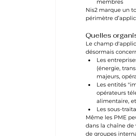
membres
Nis2 marque un tou
périmètre d’applic
Quelles organi
Le champ d'applica
désormais concern
Les entreprises
(énergie, trans
majeurs, opéra
Les entités "i
opérateurs tél
alimentaire, et
Les sous-traita
Même les PME peuve
dans la chaîne de 
de groupes intern