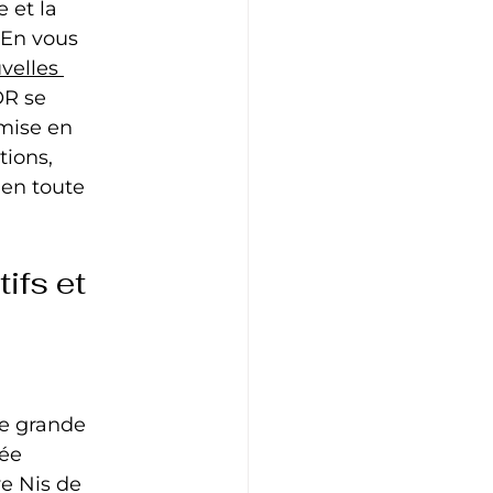
 et la 
 En vous 
velles 
OR se 
mise en 
ions, 
 en toute 
ifs et 
le grande 
ée 
e Nis de 