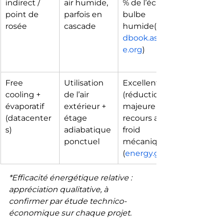
indirect / 
air humide, 
% de l’écart 
point de 
parfois en 
bulbe 
rosée
cascade
humide(
dbook.ashra
e.org
)
Free 
Utilisation 
Excellente 
cooling + 
de l’air 
(réduction 
évaporatif 
extérieur + 
majeure du 
(datacenter
étage 
recours au 
s)
adiabatique 
froid 
ponctuel
mécanique)
(
energy.gov
*Efficacité énergétique relative : 
appréciation qualitative, à 
confirmer par étude technico-
économique sur chaque projet.