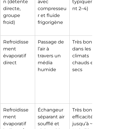
n (détente 
avec 
typiqueme
directe, 
compresseu
nt 2–4)
groupe 
r et fluide 
froid)
frigorigène
Refroidisse
Passage de 
Très bonne 
ment 
l’air à 
dans les 
évaporatif 
travers un 
climats 
direct
média 
chauds et 
humide
secs
Refroidisse
Échangeur 
Très bonne, 
ment 
séparant air 
efficacité 
évaporatif 
soufflé et 
jusqu’à ~85 