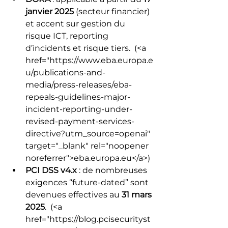
janvier 2025
 (secteur financier) 
et accent sur gestion du 
risque ICT, reporting 
d’incidents et risque tiers. 
 (<a 
href="https://www.eba.europa.e
u/publications-and-
media/press-releases/eba-
repeals-guidelines-major-
incident-reporting-under-
revised-payment-services-
directive?utm_source=openai" 
target="_blank" rel="noopener 
noreferrer">eba.europa.eu</a>) 
PCI DSS v4.x
 : de nombreuses 
exigences “future-dated” sont 
devenues effectives au 
31 mars 
2025
. 
 (<a 
href="https://blog.pcisecurityst