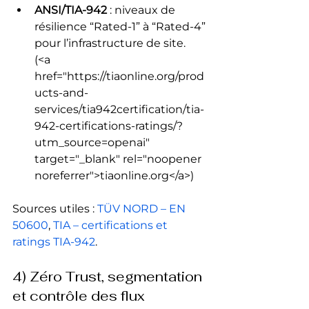
ANSI/TIA-942
 : niveaux de 
résilience “Rated-1” à “Rated-4” 
pour l’infrastructure de site. 
(<a 
href="https://tiaonline.org/prod
ucts-and-
services/tia942certification/tia-
942-certifications-ratings/?
utm_source=openai" 
target="_blank" rel="noopener 
noreferrer">tiaonline.org</a>) 
Sources utiles : 
TÜV NORD – EN 
50600
, 
TIA – certifications et 
ratings TIA-942
.
4) Zéro Trust, segmentation 
et contrôle des flux 