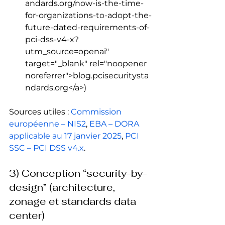
andards.org/now-is-the-time-
for-organizations-to-adopt-the-
future-dated-requirements-of-
pci-dss-v4-x?
utm_source=openai" 
target="_blank" rel="noopener 
noreferrer">blog.pcisecuritysta
ndards.org</a>) 
Sources utiles : 
Commission 
européenne – NIS2
, 
EBA – DORA 
applicable au 17 janvier 2025
, 
PCI 
SSC – PCI DSS v4.x
.
3) Conception “security-by-
design” (architecture, 
zonage et standards data 
center)