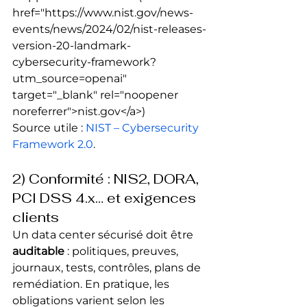
href="https://www.nist.gov/news-
events/news/2024/02/nist-releases-
version-20-landmark-
cybersecurity-framework?
utm_source=openai" 
target="_blank" rel="noopener 
noreferrer">nist.gov</a>) 
Source utile : 
NIST – Cybersecurity 
Framework 2.0
.
2) Conformité : NIS2, DORA, 
PCI DSS 4.x… et exigences 
clients
Un data center sécurisé doit être 
auditable
 : politiques, preuves, 
journaux, tests, contrôles, plans de 
remédiation. En pratique, les 
obligations varient selon les 