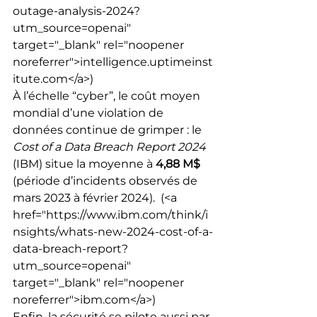
outage-analysis-2024?
utm_source=openai" 
target="_blank" rel="noopener 
noreferrer">intelligence.uptimeinst
itute.com</a>) 
À l’échelle “cyber”, le coût moyen 
mondial d’une violation de 
données continue de grimper : le 
Cost of a Data Breach Report 2024
(IBM) situe la moyenne à 
4,88 M$
(période d’incidents observés de 
mars 2023 à février 2024). 
 (<a 
href="https://www.ibm.com/think/i
nsights/whats-new-2024-cost-of-a-
data-breach-report?
utm_source=openai" 
target="_blank" rel="noopener 
noreferrer">ibm.com</a>) 
Enfin, la sécurité se pilote aussi par 