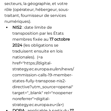
secteurs, la géographie, et votre 
rôle (opérateur, hébergeur, sous-
traitant, fournisseur de services 
numériques).
NIS2
 : date limite de 
transposition par les États 
membres fixée au 
17 octobre 
2024
 (les obligations se 
traduisent ensuite en lois 
nationales). 
 (<a 
href="https://digital-
strategy.ec.europa.eu/en/news/
commission-calls-19-member-
states-fully-transpose-nis2-
directive?utm_source=openai" 
target="_blank" rel="noopener 
noreferrer">digital-
strategy.ec.europa.eu</a>) 
DORA
 : applicable à partir du 
17 